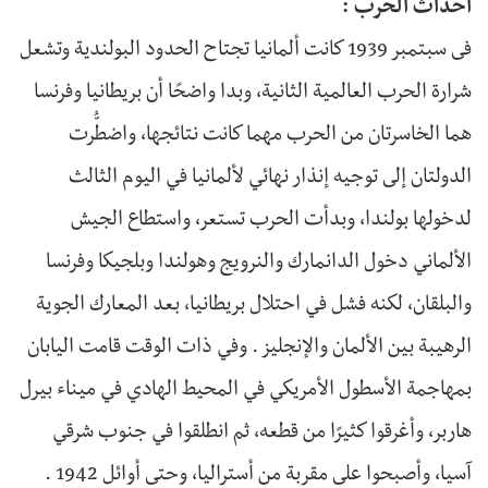
أحداث الحرب :
فى سبتمبر 1939 كانت ألمانيا تجتاح الحدود البولندية وتشعل
شرارة الحرب العالمية الثانية، وبدا واضحًا أن بريطانيا وفرنسا
هما الخاسرتان من الحرب مهما كانت نتائجها، واضطُّرت
الدولتان إلى توجيه إنذار نهائي لألمانيا في اليوم الثالث
لدخولها بولندا، وبدأت الحرب تستعر، واستطاع الجيش
الألماني دخول الدانمارك والنرويج وهولندا وبلجيكا وفرنسا
والبلقان، لكنه فشل في احتلال بريطانيا، بعد المعارك الجوية
الرهيبة بين الألمان والإنجليز . وفي ذات الوقت قامت اليابان
بمهاجمة الأسطول الأمريكي في المحيط الهادي في ميناء بيرل
هاربر، وأغرقوا كثيرًا من قطعه، ثم انطلقوا في جنوب شرقي
آسيا، وأصبحوا على مقربة من أستراليا، وحتى أوائل 1942 .