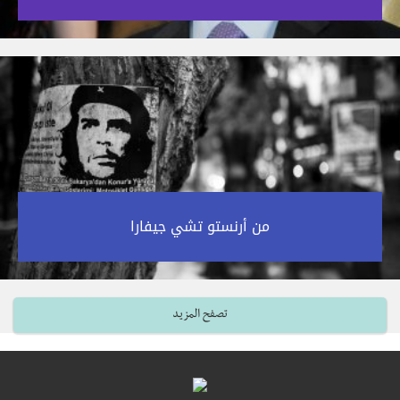
من أرنستو تشي جيفارا‎
تصفح المزيد