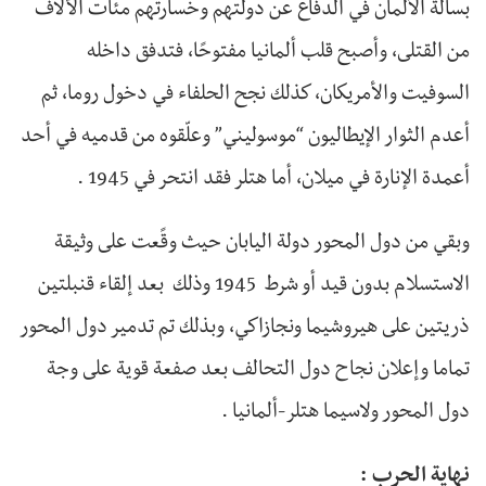
بسالة الألمان في الدفاع عن دولتهم وخسارتهم مئات الآلاف
من القتلى، وأصبح قلب ألمانيا مفتوحًا، فتدفق داخله
السوفيت والأمريكان، كذلك نجح الحلفاء في دخول روما، ثم
أعدم الثوار الإيطاليون “موسوليني” وعلّقوه من قدميه في أحد
أعمدة الإنارة في ميلان، أما هتلر فقد انتحر في 1945 .
وبقي من دول المحور دولة اليابان حيث وقًعت على وثيقة
الاستسلام بدون قيد أو شرط 1945 وذلك بعد إلقاء قنبلتين
ذريتين على هيروشيما ونجازاكي، وبذلك تم تدمير دول المحور
تماما وإعلان نجاح دول التحالف بعد صفعة قوية على وجة
دول المحور ولاسيما هتلر-ألمانيا .
نهاية الحرب :