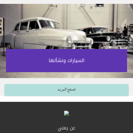
السيارات ونشأتها‎
تصفح المزيد
عن يعني