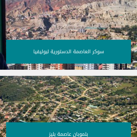
سوكر العاصمة الدستورية لبوليفيا‎
بلموبان عاصمة بليز‎