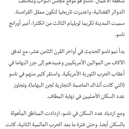
منطقة الأعمال. ناساو هو موقع مجلس النواب ومختلف
الدوائر القضائية، واعتبرت تاريخيا لتكون معقل القراصنة.
سميت المدينة تكريما لويليام الثالث من انكلترا، أمير أورانج
ناسو.
بدأ نمو ناسو الحديث في أواخر القرن الثامن عشر، مع تدفق
الآلاف من الموالين الأمريكيين وعبيدهم إلى جزر البهاما في
أعقاب الحرب الثورية الأمريكية. واستقر كثير منهم في ناسو
(التي كانت آنذاك العاصمة التجارية لجزر البهاما)، وتجاوز
عدد السكان الأصليين في نهاية المطاف.
ومع ازدياد عدد السكان في ناسو، ازدادت المناطق المأهولة
بالسكان أيضا. وحتى فترة ما بعد الحرب العالمية الثانية، كانت