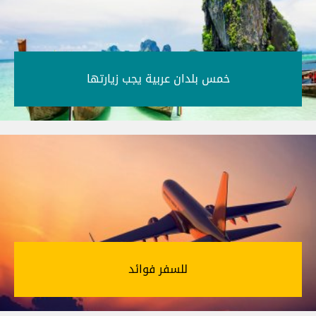
خمس بلدان عربية يجب زيارتها‎
للسفر فوائد‎