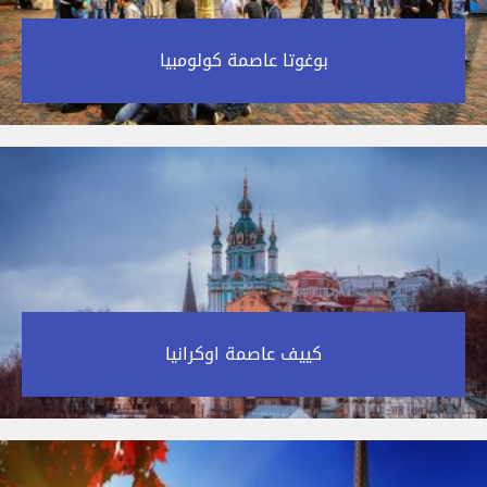
بوغوتا عاصمة كولومبيا‎
كييف عاصمة اوكرانيا‎