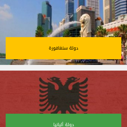
دولة سنغافورة‎
دولة ألبانيا‎