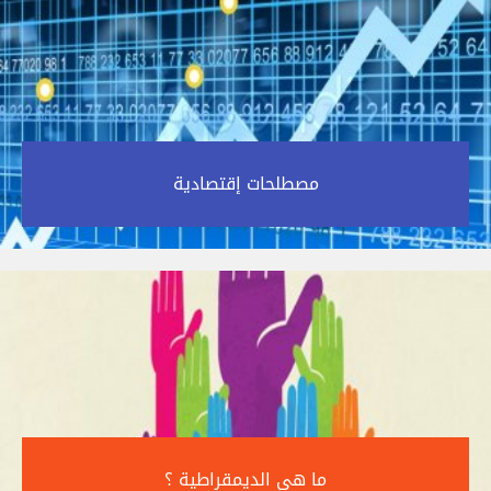
مصطلحات إقتصادية‎
ما هي الديمقراطية ؟‎