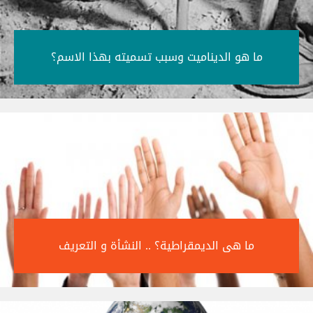
ما هو الديناميت وسبب تسميته بهذا الاسم؟‎
ما هى الديمقراطية؟ .. النشأة و التعريف‎