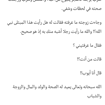
ضرب برجله فانفجر ينبوع من الماء واغتسل وشرب ورجعت
صحته في لحظات وشفي.
وجاءت زوجته ما عرفته فقالت له هل رأيت هذا المبتلى نبي
الله؟! والله ما رأيت رجلا أشبه منك به إذ هو صحيح.
فقال ما عرفتيني ؟
قالت من أنت؟!
قال أنا أيوب!!
الله سبحانه وتعالى يعيد له الصحة والولد والمال والزوجة
والشباب