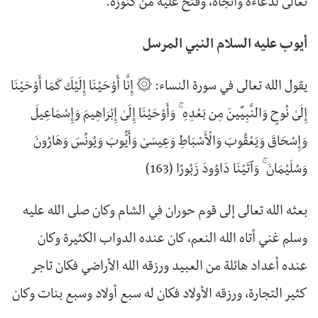
تعالى لدعاءه وأنجاه، وفتح عليه من كنوزه.
أيوب عليه السلام النبي المرسل
يقول الله تعالى في سورة النساء: ۞ إِنَّا أَوْحَيْنَا إِلَيْكَ كَمَا أَوْحَيْنَا
إِلَىٰ نُوحٍ وَالنَّبِيِّينَ مِن بَعْدِهِ ۚ وَأَوْحَيْنَا إِلَىٰ إِبْرَاهِيمَ وَإِسْمَاعِيلَ
وَإِسْحَاقَ وَيَعْقُوبَ وَالْأَسْبَاطِ وَعِيسَىٰ وَأَيُّوبَ وَيُونُسَ وَهَارُونَ
وَسُلَيْمَانَ ۚ وَآتَيْنَا دَاوُودَ زَبُورًا (163)
بعثه الله تعالى إلى قوم حوران في الشام وكان صلى الله عليه
وسلم غني أتاه الله النعم، كان عنده الدواب الكثيرة وكان
عنده أعداد هائلة من العبيد ورزقه الله الأراضي فكان تاجر
كثير التجارة، ورزقه الأولاد فكان له سبع أولاد وسبع بنات وكان