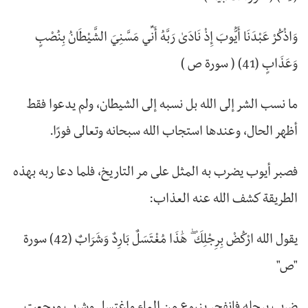
وَاذْكُرْ عَبْدَنَا أَيُّوبَ إِذْ نَادَىٰ رَبَّهُ أَنِّي مَسَّنِيَ الشَّيْطَانُ بِنُصْبٍ
وَعَذَابٍ (41) ( سورة ص )
ما نسب الشر إلى الله بل نسبه إلى الشيطان، ولم يدعوا فقط
أظهر الحال، وعندها استجاب الله سبحانه وتعالى فورًا.
فصبر أيوب يضرب به المثل على مر التاريخ، فلما دعا ربه بهذه
الطريقة كشف الله عنه العذاب:
يقول الله ارْكُضْ بِرِجْلِكَ ۖ هَٰذَا مُغْتَسَلٌ بَارِدٌ وَشَرَابٌ (42) سورة
"ص"