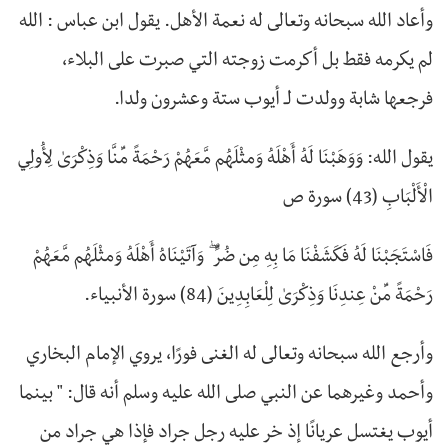
وأعاد الله سبحانه وتعالى له نعمة الأهل. يقول ابن عباس : الله
لم يكرمه فقط بل أكرمت زوجته التي صبرت على البلاء،
فرجعها شابة وولدت لـ أيوب ستة وعشرون ولدا.
يقول الله: وَوَهَبْنَا لَهُ أَهْلَهُ وَمِثْلَهُم مَّعَهُمْ رَحْمَةً مِّنَّا وَذِكْرَىٰ لِأُولِي
الْأَلْبَابِ (43) سورة ص
فَاسْتَجَبْنَا لَهُ فَكَشَفْنَا مَا بِهِ مِن ضُرٍّ ۖ وَآتَيْنَاهُ أَهْلَهُ وَمِثْلَهُم مَّعَهُمْ
رَحْمَةً مِّنْ عِندِنَا وَذِكْرَىٰ لِلْعَابِدِينَ (84) سورة الأنبياء.
وأرجع الله سبحانه وتعالى له الغنى فورًا، يروي الإمام البخاري
وأحمد وغيرهما عن النبي صلى الله عليه وسلم أنه قال: " بينما
أيوب يغتسل عريانًا إذ خر عليه رجل جراد فإذا هي جراد من