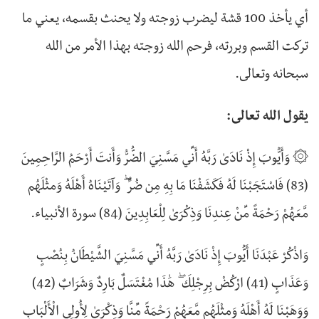
أي يأخذ 100 قشة ليضرب زوجته ولا يحنث بقسمه، يعني ما
تركت القسم وبررته، فرحم الله زوجته بهذا الأمر من الله
سبحانه وتعالى.
يقول الله تعالى:
۞ وَأَيُّوبَ إِذْ نَادَىٰ رَبَّهُ أَنِّي مَسَّنِيَ الضُّرُّ وَأَنتَ أَرْحَمُ الرَّاحِمِينَ
(83) فَاسْتَجَبْنَا لَهُ فَكَشَفْنَا مَا بِهِ مِن ضُرٍّ ۖ وَآتَيْنَاهُ أَهْلَهُ وَمِثْلَهُم
مَّعَهُمْ رَحْمَةً مِّنْ عِندِنَا وَذِكْرَىٰ لِلْعَابِدِينَ (84) سورة الأنبياء.
وَاذْكُرْ عَبْدَنَا أَيُّوبَ إِذْ نَادَىٰ رَبَّهُ أَنِّي مَسَّنِيَ الشَّيْطَانُ بِنُصْبٍ
وَعَذَابٍ (41) ارْكُضْ بِرِجْلِكَ ۖ هَٰذَا مُغْتَسَلٌ بَارِدٌ وَشَرَابٌ (42)
وَوَهَبْنَا لَهُ أَهْلَهُ وَمِثْلَهُم مَّعَهُمْ رَحْمَةً مِّنَّا وَذِكْرَىٰ لِأُولِي الْأَلْبَابِ