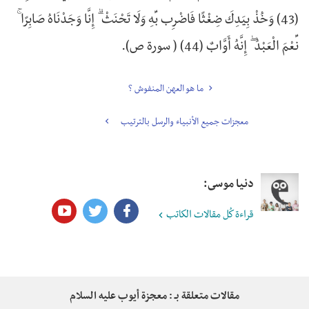
(43) وَخُذْ بِيَدِكَ ضِغْثًا فَاضْرِب بِّهِ وَلَا تَحْنَثْ ۗ إِنَّا وَجَدْنَاهُ صَابِرًا ۚ
نِّعْمَ الْعَبْدُ ۖ إِنَّهُ أَوَّابٌ (44) ( سورة ص).
ما هو العهن المنفوش ؟
معجزات جميع الأنبياء والرسل بالترتيب
دنيا موسى:
قراءة كُل مقالات الكاتب
مقالات متعلقة بـ : معجزة أيوب عليه السلام