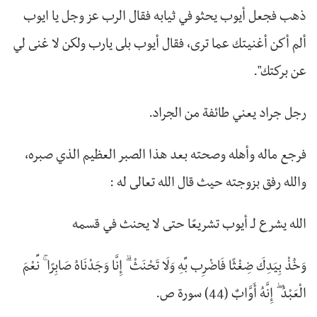
ذهب فجعل أيوب يحثو في ثيابه فقال الرب عز وجل يا ايوب
ألم أكن أغنيتك عما ترى، فقال أيوب بلى يارب ولكن لا غنى لي
عن بركتك".
رجل جراد يعني طائفة من الجراد.
فرجع ماله وأهله وصحته بعد هذا الصبر العظيم الذي صبره،
والله رفق بزوجته حيث قال الله تعالى له :
الله يشرع لـ أيوب تشريعًا حتى لا يحنث في قسمه
وَخُذْ بِيَدِكَ ضِغْثًا فَاضْرِب بِّهِ وَلَا تَحْنَثْ ۗ إِنَّا وَجَدْنَاهُ صَابِرًا ۚ نِّعْمَ
الْعَبْدُ ۖ إِنَّهُ أَوَّابٌ (44) سورة ص.