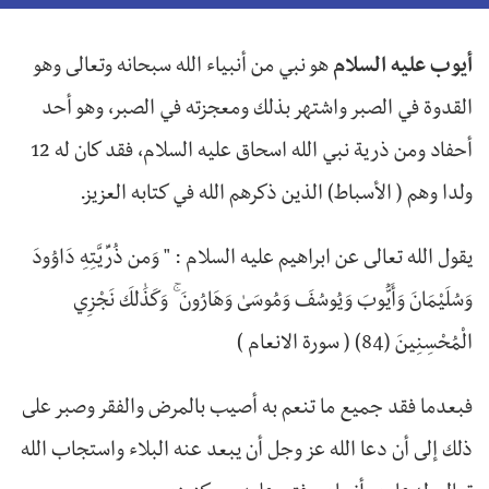
أيوب عليه السلام
هو نبي من أنبياء الله سبحانه وتعالى وهو
القدوة في الصبر واشتهر بذلك ومعجزته في الصبر، وهو أحد
أحفاد ومن ذرية نبي الله اسحاق عليه السلام، فقد كان له 12
ولدا وهم ( الأسباط) الذين ذكرهم الله في كتابه العزيز.
يقول الله تعالى عن ابراهيم عليه السلام : " وَمِن ذُرِّيَّتِهِ دَاوُودَ
وَسُلَيْمَانَ وَأَيُّوبَ وَيُوسُفَ وَمُوسَىٰ وَهَارُونَ ۚ وَكَذَٰلِكَ نَجْزِي
الْمُحْسِنِينَ (84) ( سورة الانعام )
فبعدما فقد جميع ما تنعم به أصيب بالمرض والفقر وصبر على
ذلك إلى أن دعا الله عز وجل أن يبعد عنه البلاء واستجاب الله