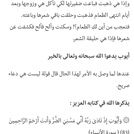
وإذا هي ذهبت فباعت ضفيرتها لكي تأكل هي وزوجها وبعد
أيام انتهى الطعام فذهبت وحلقت باقي شعرها وباعته.
فتعجب من أين لكِ الطعام؟! وسكتت وألح فألح فكشفت عن
شعرها فإذا هي حليقة الشعر.
أيوب يدعوا الله سبحانه وتعالى بالخير
عندها لما وصل به الأمر لهذا الحال قال قولة ليست هي دعاء
صريح.
يذكرها الله في كتابه العزيز :
۞ وَأَيُّوبَ إِذْ نَادَىٰ رَبَّهُ أَنِّي مَسَّنِيَ الضُّرُّ وَأَنتَ أَرْحَمُ الرَّاحِمِينَ
(83) ( سورة الأنبياء)