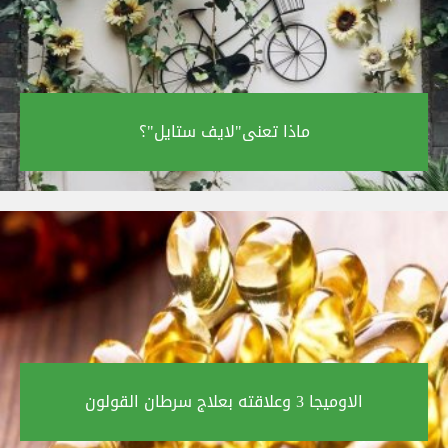
ماذا تعنى"لايف ستايل"؟‎
الاوميجا 3 وعلاقته بعلاج سرطان القولون‎