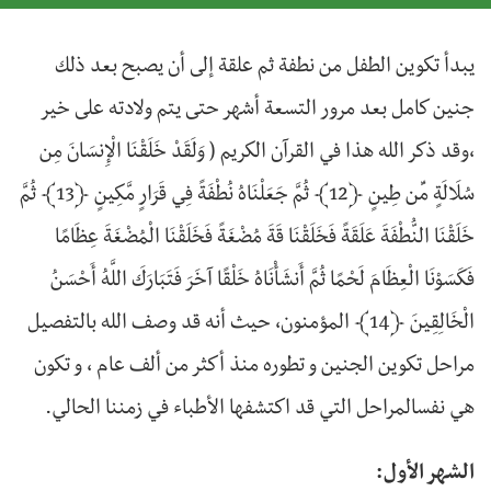
يبدأ تكوين الطفل من نطفة ثم علقة إلى أن يصبح بعد ذلك
جنين كامل بعد مرور التسعة أشهر حتى يتم ولادته على خير
،وقد ذكر الله هذا في القرآن الكريم ( وَلَقَدْ خَلَقْنَا الْإِنسَانَ مِن
سُلَالَةٍ مِّن طِينٍ ﴿12﴾ ثُمَّ جَعَلْنَاهُ نُطْفَةً فِي قَرَارٍ مَّكِينٍ ﴿13﴾ ثُمَّ
خَلَقْنَا النُّطْفَةَ عَلَقَةً فَخَلَقْنَا قَةَ مُضْغَةً فَخَلَقْنَا الْمُضْغَةَ عِظَامًا
فَكَسَوْنَا الْعِظَامَ لَحْمًا ثُمَّ أَنشَأْنَاهُ خَلْقًا آخَرَ فَتَبَارَكَ اللَّهُ أَحْسَنُ
الْخَالِقِينَ ﴿14﴾ المؤمنون، حيث أنه قد وصف الله بالتفصيل
مراحل تكوين الجنين و تطوره منذ أكثر من ألف عام ، و تكون
هي نفسالمراحل التي قد اكتشفها الأطباء في زمننا الحالي.
الشهر الأول: