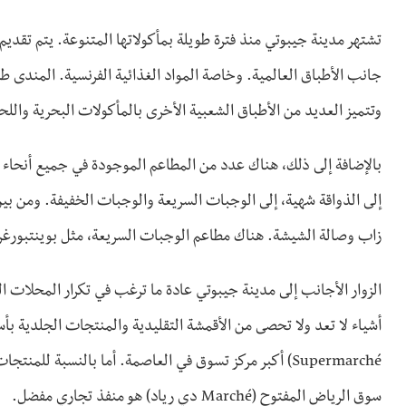
تشتهر مدينة جيبوتي منذ فترة طويلة بمأكولاتها المتنوعة. يتم تقديم ا
جانب الأطباق العالمية. وخاصة المواد الغذائية الفرنسية. المندى 
وتتميز العديد من الأطباق الشعبية الأخرى بالمأكولات البحرية واللح
بالإضافة إلى ذلك، هناك عدد من المطاعم الموجودة في جميع أنحاء
إلى الذواقة شهية، إلى الوجبات السريعة والوجبات الخفيفة. ومن بي
زاب وصالة الشيشة. هناك مطاعم الوجبات السريعة، مثل بوينتبورغر
الزوار الأجانب إلى مدينة جيبوتي عادة ما ترغب في تكرار المحلات ا
أشياء لا تعد ولا تحصى من الأقمشة التقليدية والمنتجات الجلدية بأ
Supermarché) أكبر مركز تسوق في العاصمة. أما بالنسبة ل
سوق الرياض المفتوح (Marché دي رياد) هو منفذ تجاري مفضل.