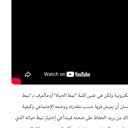
ترونية ولكن هي نفس كلمة "نمط الحياة" أو ماتُعرف بـ "نمط
الإنسان أن يعيش فيها حسب مقدرته ووضعه الإجتماعي وكيفية
ك من يريد الحفاظ على صحته فيبدأ في إختيار نمط حياته الذي