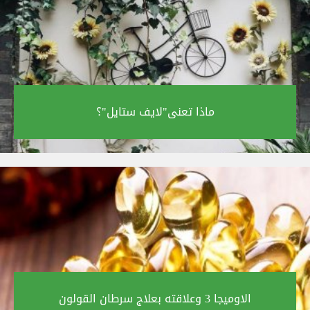
ماذا تعنى"لايف ستايل"؟‎
الاوميجا 3 وعلاقته بعلاج سرطان القولون‎