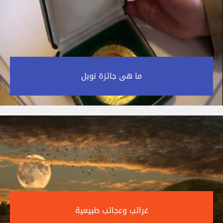
ما هى جائزة نوبل‎
غرائب وعجائب طبيعية‎