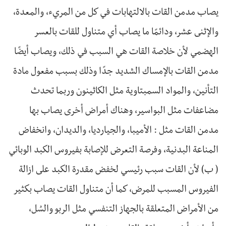
يصاب مدمن القات بالالتهابات في كل من المريء، والمعدة،
والإثنى عشر، ودائمًا ما يصاب أي متناول للقات بالعسر
الهضمي لأن خلاصة القات هي السبب في ذلك، ويصاب أيضًا
مدمن القات بالإمساك الشديد جدًا وذلك بسبب مفعول مادة
التأنين، والمواد السمبتاوية مثل الكاثينون وربما تحدث
مضاعفات مثل البواسير، وهناك أمراض أخرى يصاب بها
مدمن القات مثل : الأميبا، والجيارديا، والديدان، وانخفاض
المناعة البدنية، وفرصة التعرض للإصابة بفيروس الكبد الوبائي
( ب) لأن القات سبب رئيسي لخفض مقدرة الكبد على ازالة
الفيروس المسبب للمرض، كما أن متناول القات يصاب بكثير
من الأمراض المتعلقة بالجهاز التنفسي مثل الربو والسُل،