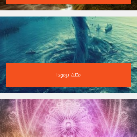
مثلث برمودا‎