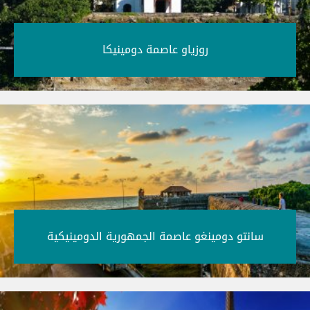
روزياو عاصمة دومينيكا‎
سانتو دومينغو عاصمة الجمهورية الدومينيكية‎