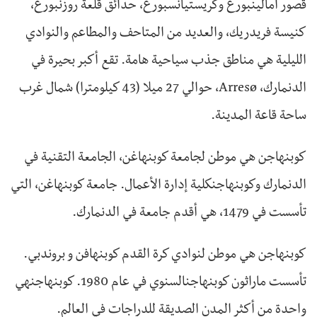
قصور أمالينبورغ وكريستيانسبورغ، حدائق قلعة روزنبورغ،
كنيسة فريدريك، والعديد من المتاحف والمطاعم والنوادي
الليلية هي مناطق جذب سياحية هامة. تقع أكبر بحيرة في
الدنمارك، Arresø، حوالي 27 ميلا (43 كيلومترا) شمال غرب
ساحة قاعة المدينة.
كوبنهاجن هي موطن لجامعة كوبنهاغن، الجامعة التقنية في
الدنمارك وكوبنهاجنكلية إدارة الأعمال. جامعة كوبنهاغن، التي
تأسست في 1479، هي أقدم جامعة في الدنمارك.
كوبنهاجن هي موطن لنوادي كرة القدم كوبنهافن و بروندبي.
تأسست ماراثون كوبنهاجنالسنوي في عام 1980. كوبنهاجنهي
واحدة من أكثر المدن الصديقة للدراجات في العالم.