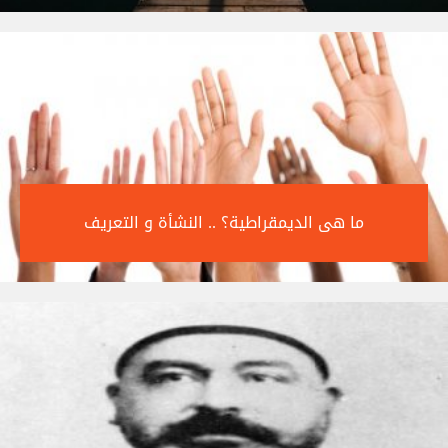
ما هى الديمقراطية؟ .. النشأة و التعريف‎