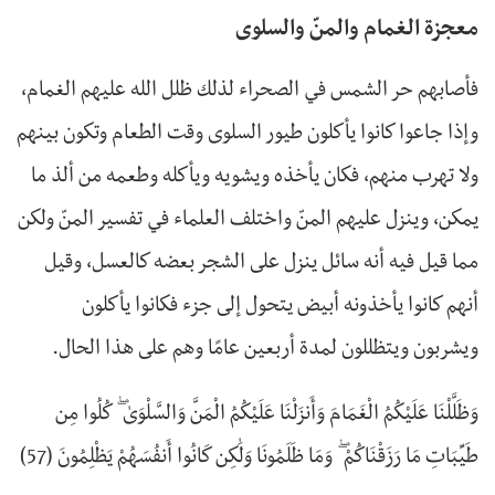
معجزة الغمام والمنّ والسلوى
فأصابهم حر الشمس في الصحراء لذلك ظلل الله عليهم الغمام،
وإذا جاعوا كانوا يأكلون طيور السلوى وقت الطعام وتكون بينهم
ولا تهرب منهم، فكان يأخذه ويشويه ويأكله وطعمه من ألذ ما
يمكن، وينزل عليهم المنّ واختلف العلماء في تفسير المنّ ولكن
مما قيل فيه أنه سائل ينزل على الشجر بعضه كالعسل، وقيل
أنهم كانوا يأخذونه أبيض يتحول إلى جزء فكانوا يأكلون
ويشربون ويتظللون لمدة أربعين عامًا وهم على هذا الحال.
وَظَلَّلْنَا عَلَيْكُمُ الْغَمَامَ وَأَنزَلْنَا عَلَيْكُمُ الْمَنَّ وَالسَّلْوَىٰ ۖ كُلُوا مِن
طَيِّبَاتِ مَا رَزَقْنَاكُمْ ۖ وَمَا ظَلَمُونَا وَلَٰكِن كَانُوا أَنفُسَهُمْ يَظْلِمُونَ (57)