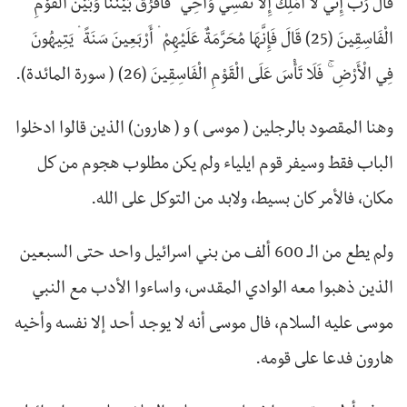
قَالَ رَبِّ إِنِّي لَا أَمْلِكُ إِلَّا نَفْسِي وَأَخِي ۖ فَافْرُقْ بَيْنَنَا وَبَيْنَ الْقَوْمِ
الْفَاسِقِينَ (25) قَالَ فَإِنَّهَا مُحَرَّمَةٌ عَلَيْهِمْ ۛ أَرْبَعِينَ سَنَةً ۛ يَتِيهُونَ
فِي الْأَرْضِ ۚ فَلَا تَأْسَ عَلَى الْقَوْمِ الْفَاسِقِينَ (26) ( سورة المائدة).
وهنا المقصود بالرجلين ( موسى ) و ( هارون) الذين قالوا ادخلوا
الباب فقط وسيفر قوم ايلياء ولم يكن مطلوب هجوم من كل
مكان، فالأمر كان بسيط، ولابد من التوكل على الله.
ولم يطع من الـ 600 ألف من بني اسرائيل واحد حتى السبعين
الذين ذهبوا معه الوادي المقدس، واساءوا الأدب مع النبي
موسى عليه السلام، فال موسى أنه لا يوجد أحد إلا نفسه وأخيه
هارون فدعا على قومه.