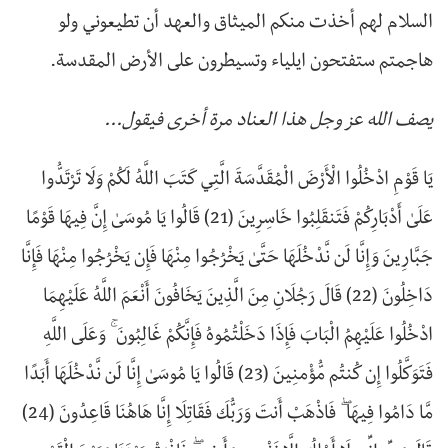
السلام لهم أخذت منكم الميثاق والعهد أن تطيعوني ولو
هاجمتم ستفتحون ايلياء وتسيطرون على الأرض المقدسة.
يصف الله عز وجل هذا العناد مرة أخرى فيقول...
يَا قَوْمِ ادْخُلُوا الْأَرْضَ الْمُقَدَّسَةَ الَّتِي كَتَبَ اللَّهُ لَكُمْ وَلَا تَرْتَدُّوا
عَلَىٰ أَدْبَارِكُمْ فَتَنقَلِبُوا خَاسِرِينَ (21) قَالُوا يَا مُوسَىٰ إِنَّ فِيهَا قَوْمًا
جَبَّارِينَ وَإِنَّا لَن نَّدْخُلَهَا حَتَّىٰ يَخْرُجُوا مِنْهَا فَإِن يَخْرُجُوا مِنْهَا فَإِنَّا
دَاخِلُونَ (22) قَالَ رَجُلَانِ مِنَ الَّذِينَ يَخَافُونَ أَنْعَمَ اللَّهُ عَلَيْهِمَا
ادْخُلُوا عَلَيْهِمُ الْبَابَ فَإِذَا دَخَلْتُمُوهُ فَإِنَّكُمْ غَالِبُونَ ۚ وَعَلَى اللَّهِ
فَتَوَكَّلُوا إِن كُنتُم مُّؤْمِنِينَ (23) قَالُوا يَا مُوسَىٰ إِنَّا لَن نَّدْخُلَهَا أَبَدًا
مَّا دَامُوا فِيهَا ۖ فَاذْهَبْ أَنتَ وَرَبُّكَ فَقَاتِلَا إِنَّا هَاهُنَا قَاعِدُونَ (24)