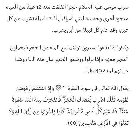
ضرب موسى عليه السلام حجرًا انفلقت منه 12 عينًا من المياه
معجزة أخرى وجديدة لبني اسرائيل الـ 12 قبيلة تشرب من كل
عين، وقد علم كل قبيلة من أين يشرب.
وكانوا إذا بدءوا يسيرون توقف نبع الماء من الحجر فيحملون
الحجر معهم وإذا نزلوا ووضعوا الحجر سال منه الماء وهذا
حياتهم لمدة 40 عاما.
يقول الله تعالى في سورة البقرة: " ۞ وَإِذِ اسْتَسْقَىٰ مُوسَىٰ
لِقَوْمِهِ فَقُلْنَا اضْرِب بِّعَصَاكَ الْحَجَرَ ۖ فَانفَجَرَتْ مِنْهُ اثْنَتَا عَشْرَةَ
عَيْنًا ۖ قَدْ عَلِمَ كُلُّ أُنَاسٍ مَّشْرَبَهُمْ ۖ كُلُوا وَاشْرَبُوا مِن رِّزْقِ اللَّهِ وَلَا
تَعْثَوْا فِي الْأَرْضِ مُفْسِدِينَ (60)".