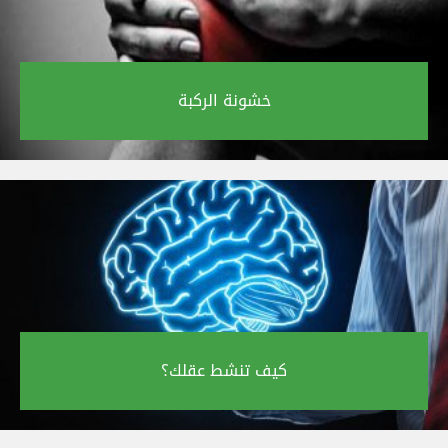
خشونة الركبة‎
كيف تنشط عقلك؟‎