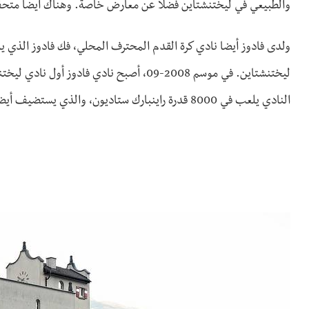
والطبيعي في ليختنشتاين فضلا عن معارض خاصة. وهناك أيضا متحف 
ولدى فادوز أيضا نادي كرة القدم المحترف المحلي، فك فادوز الذي ي
ليختنشتاين. في موسم 2008-09، أصبح نادي ف
النادي يلعب في 8000 قدرة راينبارك ستاديون، والذي يستضيف أيضا فريق ليختنشتاين الوطني لكرة القدم.