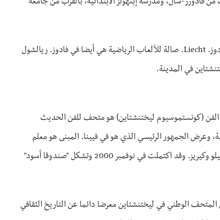
ئيتين، مدرسة Äule الابتدائية، بالقرب من فادوزر-سال، ومدرسة إبنهولز الابتدائية، بالقرب من جامعة
ريالشول فادوز و أوبيرشول فادوز في شولزنتروم مهلهولز الثاني في فادوز. Liecht. صالة للألعاب الرياضية هي أيضا في فادوز. ريالشول
شتاين في المدينة.
الفن (كونستموسيوم ليختنشتاين) هو متحف للفن الحديث
، وعرض الجمهور الرئيسي الذي هو في فيينا. المبنى هو معلم
معماري بني من قبل المهندسين المعماريين السويسري مورجر، ديجيلو وكيريز. وقد اكتملت في نوفمبر 2000 وتشكل "صندوقا أسود"
لمتحف الوطني في ليختنشتاين معرضا دائما عن التاريخ الثقافي