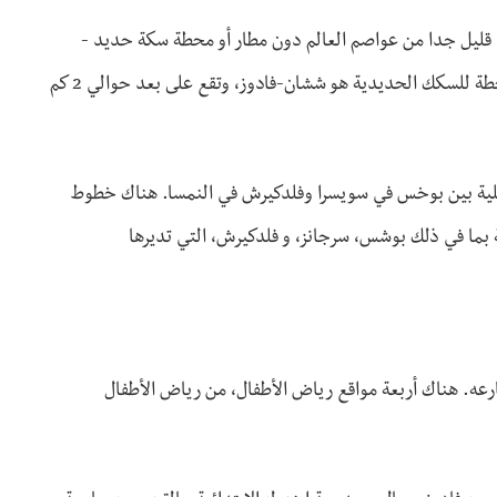
 قليل جدا من عواصم العالم دون مطار أو محطة سكة حديد -
أقرب مطار هو مطار زيوريخ، على مسافة 120 كم (75 ميل)، وأقرب محطة للسكك الحديدية هو ششان-فادوز، وتقع على بعد حوالي 2 كم
لية بين بوخس في سويسرا وفلدكيرش في النمسا. هناك خطوط
 بما في ذلك بوشس، سرجانز، و فلدكيرش، التي تديرها
عه. هناك أربعة مواقع رياض الأطفال، من رياض الأطفال