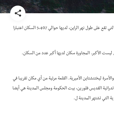
هي عاصمة ليختنشتاين وأيضا مقر البرلمان الوطني. المدينة، التي تقع على طول نهر الراين، لديها حوالي 5،407 السكان اعتبارا
هي ليست الأكبر. المجاورة سكان لديها أكبر عدد من السكان.
الأسرة ليختنشتاين الأميرية. القلعة مرئية من أي مكان تقريبا في
اتدرائية القديس فلورين، بيت الحكومة ومجلس المدينة هي أيضا
ة التي تشتهر المدينة ل.