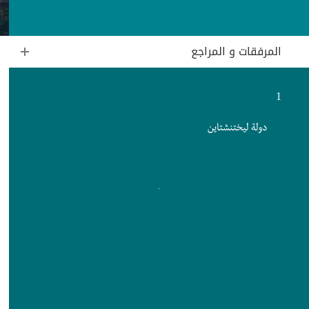
المرفقات و المراجع
1
دولة ليختنشتاين