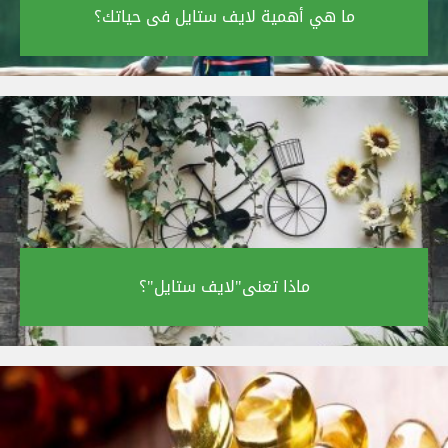
ما هي أهمية لايف ستايل فى حياتك؟‎
ماذا تعنى"لايف ستايل"؟‎