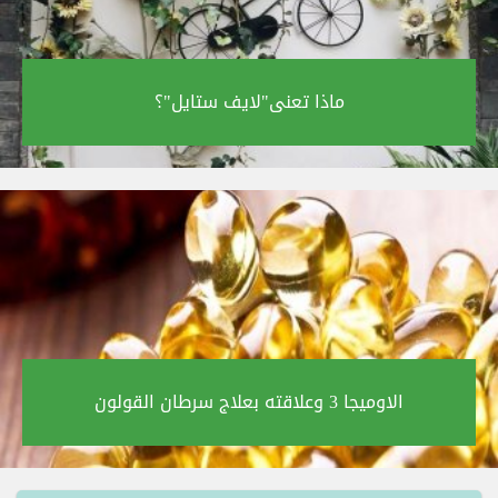
ماذا تعنى"لايف ستايل"؟‎
الاوميجا 3 وعلاقته بعلاج سرطان القولون‎