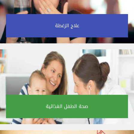
علاج الزغطة‎
صحة الطفل الغذائية‎