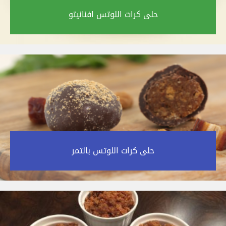
حلى كرات اللوتس افنانيتو‎
حلى كرات اللوتس بالتمر‎