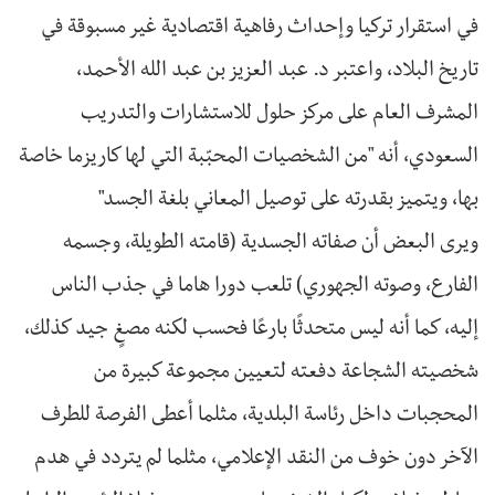
في استقرار تركيا وإحداث رفاهية اقتصادية غير مسبوقة في
تاريخ البلاد، واعتبر د. عبد العزيز بن عبد الله الأحمد،
المشرف العام على مركز حلول للاستشارات والتدريب
السعودي، أنه "من الشخصيات المحبّبة التي لها كاريزما خاصة
بها، ويتميز بقدرته على توصيل المعاني بلغة الجسد"
ويرى البعض أن صفاته الجسدية (قامته الطويلة، وجسمه
الفارع، وصوته الجهوري) تلعب دورا هاما في جذب الناس
إليه، كما أنه ليس متحدثًا بارعًا فحسب لكنه مصغٍ جيد كذلك،
شخصيته الشجاعة دفعته لتعيين مجموعة كبيرة من
المحجبات داخل رئاسة البلدية، مثلما أعطى الفرصة للطرف
الآخر دون خوف من النقد الإعلامي، مثلما لم يتردد في هدم