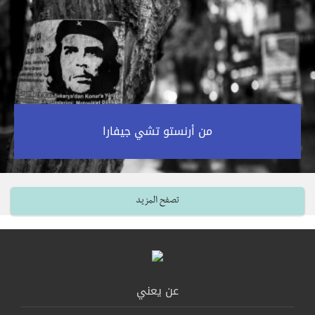
من أرنستو تشي جيفارا‎
تصفح المزيد
عن يعني