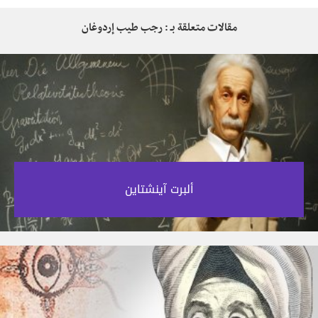
مقالات متعلقة بـ : رجب طيب إردوغان
ألبرت آينشتاين‎