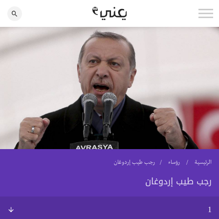
الرئيسية
رؤساء
رجب طيب إردوغان
رجب طيب إردوغان
1