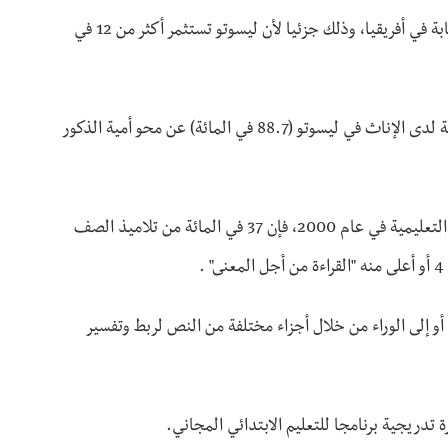
وعلى هذا النحو، تحتفظ ليسوتو بأعلى معدلات الإلمام بالقراءة والكتابة في أفريقيا، وذلك جزئيا لأن ليسوتو تستثمر أكثر من 12 في
وعلى عكس معظم البلدان الأخرى، تزيد نسبة الإلمام بالقراءة والكتابة لدى الإناث في ليسوتو (88.7 في المائة) عن محو أمية الذكور
ووفقا لدراسة أجراها اتحاد جنوب أفريقيا وشرق أفريقيا لرصد الجودة التعليمية في عام 2000، فإن 37 في المائة من تلاميذ الصف
 أو إلى الوراء من خلال أجزاء مختلفة من النص لربط وتفسير
 تدريجية برنامجا للتعليم الابتدائي المجاني.