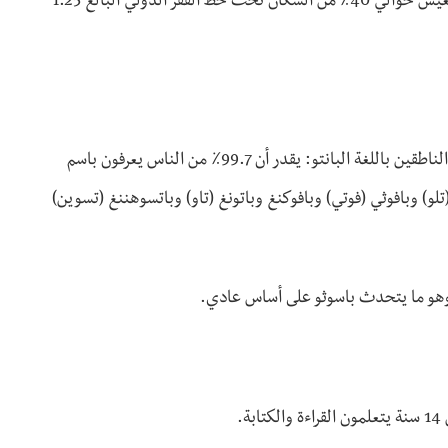
اسم ليسوتو يترجم تقريبا إلى أرض الناس الذين يتكلمون سيسوتو. ويعيش حوالي 40٪ من السكان تحت خط الفقر الدولي البالغ 1.25
يتكون الهيكل العرقي اللغوي في ليسوتو بالكامل تقريبا من الباسوتو، الناطقين باللغة البانتو: يقدر أن 99.7٪ من الناس يعرفون باسم
تلو) وبافوثي (فوتي) وبافوكنغ وباتونغ (تاو) وباتسوهننغ (تسوين)
، وهو ما يتحدث باسوثو على أساس عادي.