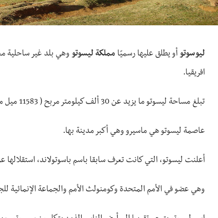
ليوسوتو
أو يطلق عليها رسميًا
مملكة ليسوتو
وهي بلد غير ساحلية مع
افريقيا.
تبلغ مساحة ليسوتو ما يزيد عن 30 ألف كيلومتر مربح ( 11583 ميل مربع )، ويبلغ عدد سكانها حوالي 2 مليون نسمة.
عاصمة ليسوتو هي ماسيرو وهي أكبر مدينة بها.
أعلنت ليسوتو، التي كانت تعرف سابقا باسم باسوتولاند، استقلالها عن المملكة ا
وهي عضو في الأمم المتحدة وكومنولث الأمم والجماعة الإنمائية للج