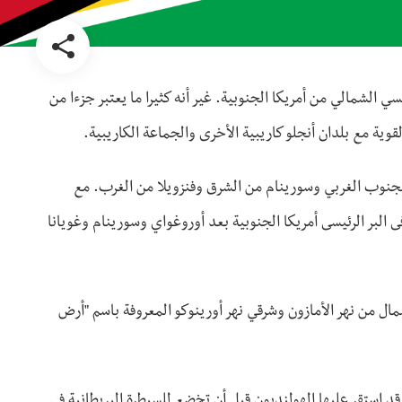
سي الشمالي من أمريكا الجنوبية. غير أنه كثيرا ما يعتبر جزءا من
قوية مع بلدان أنجلو كاريبية الأخرى والجماعة الكاريبية.
لجنوب الغربي وسورينام من الشرق وفنزويلا من الغرب. مع
هو بلد رابع أصغر فى البر الرئيسى أمريكا الجنوبية بعد أوروغواي وسورينام وغويانا
ليابسة كبيرة درع الشمال من نهر الأمازون وشرقي نهر أورينوكو المعروفة باسم "أرض
 استقر عليها الهولنديون قبل أن تخضع للسيطرة البريطانية في