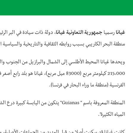
غيانا
رسميا
جمهورية التعاونية غيانا
، دولة ذات سيادة في البر الرئي
منطقة البحر الكاريبي بسبب روابطه الثقافية والتاريخية والسياسية ال
ويحدها غيانا المحيط الأطلسي إلى الشمال والبرازيل من الجنوب وا
215،000 كيلومتر مربع (83000 ميل مربع)، غيانا 
الفرنسية (منطقة ما وراء البحار في فرنسا).
المنطقة المعروفة باسم " Guianas" يتكون من ا
المياه الكثيرة".
كانت غيانا قد سكنت أصلا من قبل العديد من الجماعات الأصلية، وقد