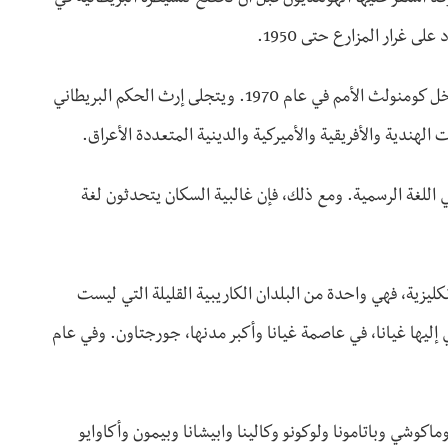
ى غرار المزارع حتى 1950.
وقد اكتسبت استقلالها في عام 1966، وأصبحت رسميا جمهورية داخل كومنولث الأمم في عام 1970. ويتجلى إرث الحكم البريطاني
لهندية والأفريقية والأميركية والدينية المتعددة الأعراق.
هي اللغة الرسمية. ومع ذلك، فإن غالبية السكان يتحدثون لغة
إنكليزية، فهي واحدة من البلدان الكاريبية القليلة التي ليست
ي إليها غيانا، في عاصمة غيانا وأكبر مدنها، جورجتاون. وفي عام
كوشي وباتامونا ولوكونو وكالينا وابيشانا وبيمون وأكاوايو