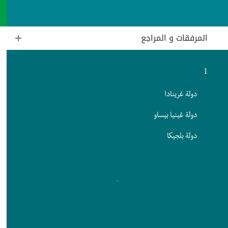
المرفقات و المراجع
1
دولة غرينادا
دولة غينيا بيساو
دولة بلجيكا