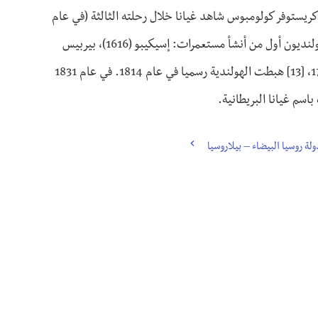
ن كريستوفر كولومبوس شاهد غيانا خلال رحلته الثالثة (في عام
1498)، وكتب السير والتر رالي سردا لاكتشافه في عام 1596، كان الهولنديون أول من أنشأ مستعمرات: إسيكيبو (1616)، بيربيس
(1627)، وديميرارا (1752) ). بعد أن تولى البريطانيون السيطرة في 1796، [13] هبطت الهولندية رسميا في عام 1814. في عام 1831
سم غيانا البريطانية.
ولة روسيا البيضاء – بيلاروسيا