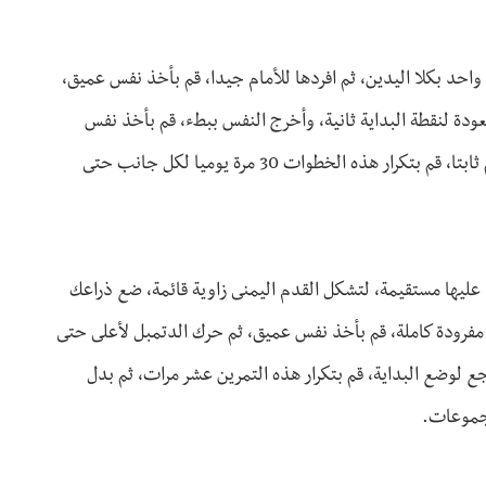
مين بزاوية 90 درجة، امسك دامبل واحد بكلا اليدين، ثم افردها للأمام جيدا، قم بأخذ نفس عميق،
لعودة لنقطة البداية ثانية، وأخرج النفس ببطء، قم بأخذ نفس
عميق آخر وتحريك الذراعين إلى الجانب الأيسر مع الإبقاء على الجسم ثابتا، قم بتكرار هذه الخطوات 30 مرة يوميا لكل جانب حتى
عليها مستقيمة، لتشكل القدم اليمنى زاوية قائمة، ضع ذراعك
مفرودة كاملة، قم بأخذ نفس عميق، ثم حرك الدتمبل لأعلى حتى
جع لوضع البداية، قم بتكرار هذه التمرين عشر مرات، ثم بدل
مجموعات.