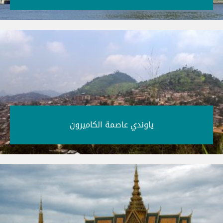
ياوندي عاصمة الكاميرون‎