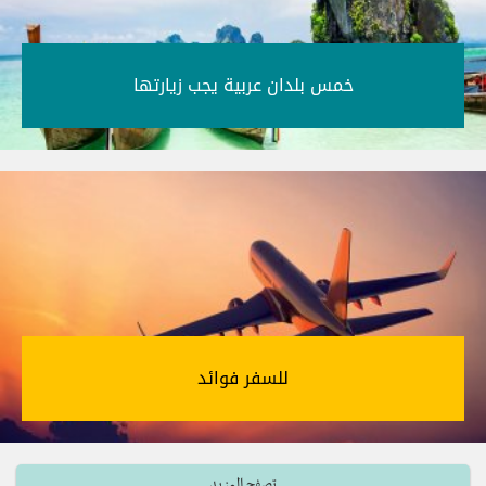
خمس بلدان عربية يجب زيارتها‎
للسفر فوائد‎
تصفح المزيد