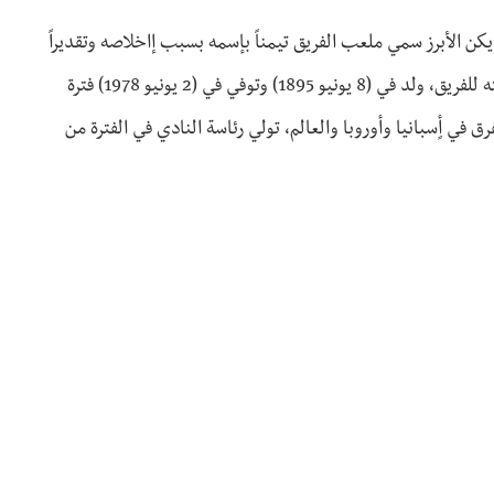
يكن الأبرز سمي ملعب الفريق تيمناً بإسمه بسبب إاخلاصه وتقديراً
لجهده للنادي، كان لاعباً بارزاً في صفوف الفريق كما الحال عند رئاسته للفريق، ولد في (8 يونيو 1895) وتوفي في (2 يونيو 1978) فترة
في أٍسبانيا وأوروبا والعالم، تولي رئاسة النادي في الفترة من