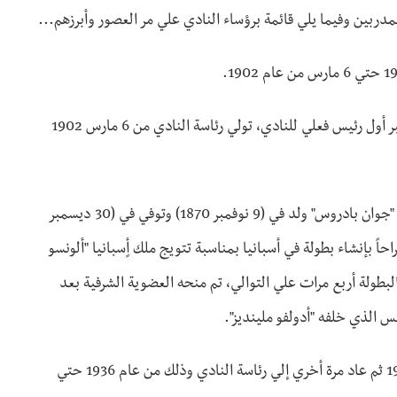
دربين وفيما يلي قائمة برؤساء النادي علي مر العصور وأبرزهم...
•جوان بادروس: بعد انقسام النادي تولي جوان بادروس النادي ويعتبر أول رئيس فعلي للنادي، تولي رئاسة النادي من 6 مارس 1902
•كارلوس بادروس: أحد مؤسسي النادي وشقيق رئيس النادي الأسبق "جوان بادروس" ولد في (9 نوفمبر 1870) وتوفي في (30 ديسمبر
احاً بإنشاء بطولة في أسبانيا بمناسبة تتويج ملك أٍسبانيا "ألونسو
للنادي حصل علي البطولة أربع مرات علي التوالي، تم منحه العضوية الشرفية بعد
•أدولفو مينديز: تولي رئاسة النادي بداية من عام1908 حتي عام 1916 ثم عاد مرة أخري إلي رئاسة النادي وذلك من عام 1936 حتي