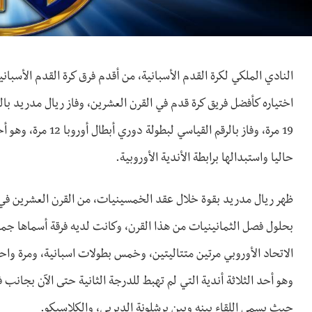
حاليا واستبدالها برابطة الأندية الأوروبية.
ظهر ريال مدريد بقوة خلال عقد الخمسينيات، من القرن العشرين في كر
بحلول فصل الثمانينيات من هذا القرن، وكانت لديه فرقة أسماها جما
الاتحاد الأوروبي مرتين متتاليتين، وخمس بطولات اسبانية، ومرة واح
وهو أحد الثلاثة أندية التي لم تهبط للدرجة الثانية حتى الآن بجانب ف
حيث يسمى اللقاء بينه وبين برشلونة الديربي، والكلاسيكو.