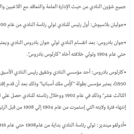
جميع شؤون النادي من حيث الإدارة العامة والتعاقد مع اللاعبين والم
•جوليان بلاسيوش: أول رئيس للنادي تولي رئاسة النادي من عام 1900 حتي 6 مارس من عام 1902.
حتي عام 1904 وتولي خلافته أخاه "كارلوس بادروس".
1950)، يعتبر مؤسس بطولة "كأٍس ملك أسبانيا" وذلك بعد أن قدم إقتر
الثالث عشر" وذلك في عام 1902 ووخلال رئاسته 
إنتهاء فترة ولايته التي إستمرت من عام 1904 إلي 1908 من قبل الرئيس الذي خلفه "أدولفو ملينديز".