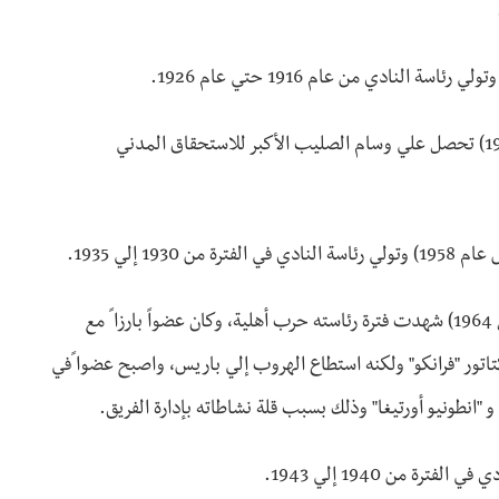
•لويس دي أرقويو: ولد في (28 فبراير عام 1899) وتوفي في عام (1979) تحصل علي وسام الصليب الأكبر للاستحقاق المدني
•رفاييل سانتشيث غيرا: (ولد في 28 أكتوبر 1897) وتوفي في (2 أبريل 1964) شهدت فترة رئاسته حرب أهلية، وكان عضواً بارزا ً مع
ور "فرانكو" ولكنه استطاع الهروب إلي باريس، واصبح عضوا ًفي
"انطونيو أورتيغا" وذلك بسبب قلة نشاطاته بإدارة الفريق.