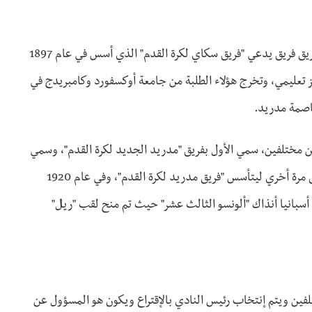
بداية معرفة مدينة مدريد العاصمة الأسبانية بكرة القدم كانت عن طريق فريق يدعي "فريق سكاي لكرة القدم" الذي أسس في عام 1897
 تعليمي، وتخرج هؤلاء الطلبة من جامعة أوكسفورد وكامبريدج في
عاصمة مدريد.
 ثم انقسم الفريق إلي فريقين مختلفين، سمي الأول بفريق "مدريد الجديد لكرة القدم"، وسمي
الفريق الآخر بفريق "مدريد الأسباني"، وبعد بضع سنوات انقسم الفريق مرة أخري ليتأسس "فريق مدريد لكرة القدم"، وفي عام 1920
أسبانيا أنذاك "ألونسو الثالث عشر" حيث تم منح لقب "ريال"
ادي العديد من الأسماء وتحديداَ 18 شخصاُ مختلفين ويتم إنتخاب رئيس النادي بالإقتراع ويكون هو المسؤول عن