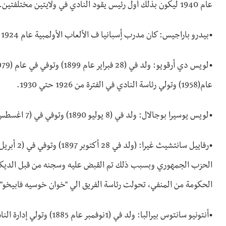
عام 1940 ليكون بذلك أول رئيس يقود النادي في ولايتين مختلفتين.
•بيدرو باراجيس: كان مدرب أٍسبانيا ف الألعاب الأولمبية عام 1924 وتولي رئاسة النادي من عام 1916 حتي عام 1926.
عام(1958) وتولي رئاسة النادي في الفترة من 1926 حتي 1930.
•لويس يوسيرا بوجالال: ولد في (8 يوليو 1890) وتوفي في (7 اغسطس عام 1958) وتولي رئاسة النادي في الفترة من 1930 إلي 1935.
الحزب الجمهوري وبسبب ذلك تم القبض عليه وسجنه من قبل الديكتات
الحكومة من المنفي، تحولت رئاسة الفريق الي "خوان خوسيه فابيخو" و 
•أنتونيو سانتوس بيرالبا: ولد في (1نوفمبر عام 1885) وتولي إدارة النادي في الفترة من 1940 إلي 1943.