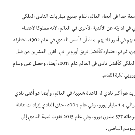
اسعة جدا في أنحاء العالم، تقام جميع مباريات النادي الملكي
ي ادارته عن الأندية الأخرى في العالم، لأنه مملوكا لأعضاء
النادي وهم الذين يديرون أمور ناديهم عن طريق اختيار رئيس ينوب عنهم في أمور ناديهم، منذ أن تأسس النادي في عام 1902، اختارته
دي في القرن العشرين، ثم تم اختياره كأفضل فريق أوروبي في القرن العشرين من قبل
الاتحاد الدولي لكرة القدم وذلك في 11 مايو 2010، ثم صنف النادي الملكي كأفضل نادي في العالم عام 2015، أيضا، وحصل على وسام
 هارفارد عام 2007 أن نادي ريال مدريد هو أكبر نادي له قاعدة شعبية في العالم، وأيضا عو أغنى نادي
في العالم حاليا حسب ميزانيته السنوية، وتقدر قيمة النادي حاليا بحوالي 1.4 مليار يورو، وفي عام 2004، حقق النادي إيرادات هائلة
بلغت حوالي 438.6 مليون يورو، وفي عام 2014/2015 بلغت قيمة إيراداته 577 مليون يورو، وفي عام 2015 قفزت قيمة النادي إلى