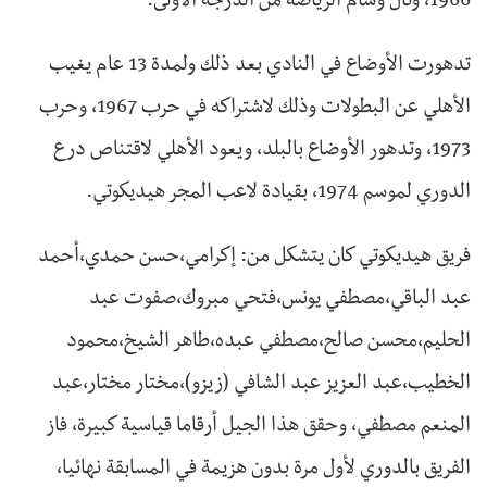
1966، ونال وسام الرياضة من الدرجة الأولى.
تدهورت الأوضاع في النادي بعد ذلك ولمدة 13 عام يغيب
الأهلي عن البطولات وذلك لاشتراكه في حرب 1967، وحرب
1973، وتدهور الأوضاع بالبلد، ويعود الأهلي لاقتناص درع
الدوري لموسم 1974، بقيادة لاعب المجر هيديكوتي.
فريق هيديكوتي كان يتشكل من: إكرامي،حسن حمدي،أحمد
عبد الباقي،مصطفي يونس،فتحي مبروك،صفوت عبد
الحليم،محسن صالح،مصطفي عبده،طاهر الشيخ،محمود
الخطيب،عبد العزيز عبد الشافي (زيزو)،مختار مختار،عبد
المنعم مصطفي، وحقق هذا الجيل أرقاما قياسية كبيرة، فاز
الفريق بالدوري لأول مرة بدون هزيمة في المسابقة نهائيا،