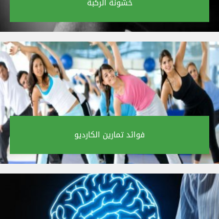
خشونة الركبة‎
فوائد تمارين الكارديو‎