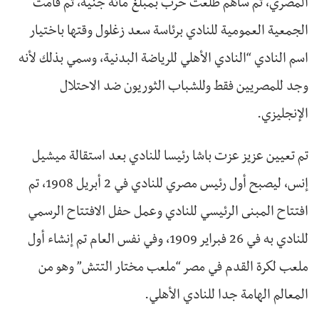
المصري، ثم ساهم طلعت حرب بمبلغ مائة جنيه، ثم قامت
الجمعية العمومية للنادي برئاسة سعد زغلول وقتها باختيار
اسم النادي “النادي الأهلي للرياضة البدنية، وسمي بذلك لأنه
وجد للمصريين فقط وللشباب الثوريون ضد الاحتلال
الإنجليزي.
تم تعيين عزيز عزت باشا رئيسا للنادي بعد استقالة ميشيل
إنس، ليصبح أول رئيس مصري للنادي في 2 أبريل 1908، تم
افتتاح المبنى الرئيسي للنادي وعمل حفل الافتتاح الرسمي
للنادي به في 26 فبراير 1909، وفي نفس العام تم إنشاء أول
ملعب لكرة القدم في مصر “ملعب مختار التتش” وهو من
المعالم الهامة جدا للنادي الأهلي.