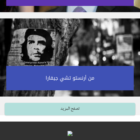
من أرنستو تشي جيفارا‎
تصفح المزيد