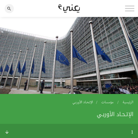
الرئيسية
مؤسسات
الإتـحـاد الأوربـي
الإتـحـاد الأوربـي
1