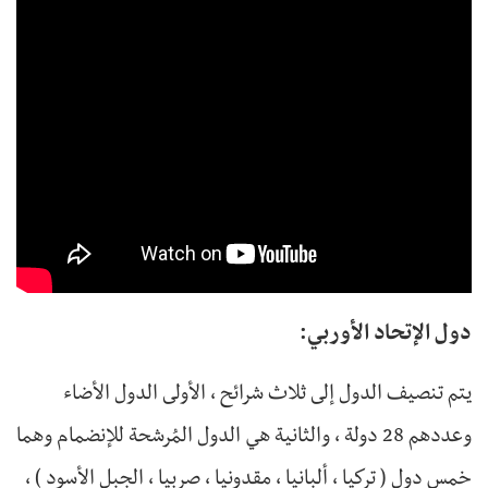
دول الإتحاد الأوربي:
يتم تنصيف الدول إلى ثلاث شرائح ، الأولى الدول الأضاء
وعددهم 28 دولة ، والثانية هي الدول المُرشحة للإنضمام وهما
خمس دول ( تركيا ، ألبانيا ، مقدونيا ، صربيا ، الجبل الأسود ) ،